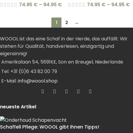
74.95
€
–
94.95
€
74.95
€
–
94.95
€
1
2
→
WOOOL ist das eine Schaf in der Herde, das auffällt. Wir
stehen für Qualität, handverlesen, einzigartig und
eigensinnig!
Amerikalaan 54, 5691KE, Son en Breugel, Niederlande
Tel: +31 (0)6 43 82 00 79
E-Mail:
info@woool.shop
neueste Artikel
Schaffell Pflege: WOOOL gibt Ihnen Tipps!