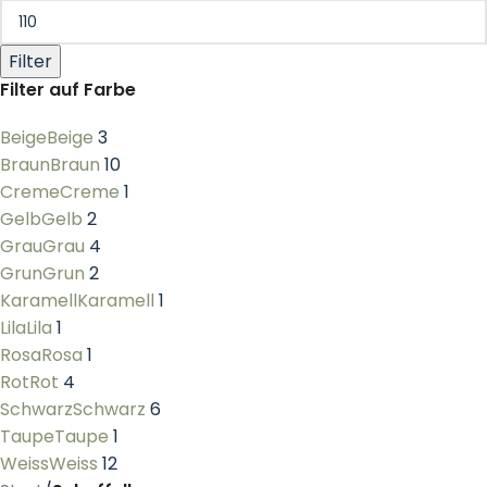
Filter
Filter auf Farbe
Beige
Beige
3
Braun
Braun
10
Creme
Creme
1
Gelb
Gelb
2
Grau
Grau
4
Grun
Grun
2
Karamell
Karamell
1
Lila
Lila
1
Rosa
Rosa
1
Rot
Rot
4
Schwarz
Schwarz
6
Taupe
Taupe
1
Weiss
Weiss
12