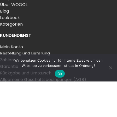
Über WOOOL
Blog
Lookbook
Kategorien
KUNDENDIENST
Mein Konto
Bestellung und Lieferung
Zahlen
Wir benutzen Cookies nur für interne Zwecke um den
Webshop zu verbessern. Ist das in Ordnung?
Garantie
Rückgabe und Umtausch
Ok
Allgemeine Geschäftsbedingungen (AGB)
Datenschutzerklärung
Impressum
Widerrufsrecht
Kontakt
© 2026
WOOOL.shop
. All rights reserved