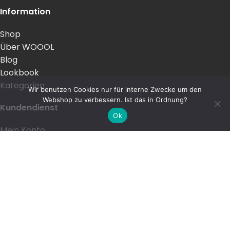
Information
Shop
Über WOOOL
Blog
Lookbook
Kategorien
Wir benutzen Cookies nur für interne Zwecke um den
Webshop zu verbessern. Ist das in Ordnung?
Kundendienst
Ok
Mein Konto
Bestellung und Lieferung
Zahlen
Garantie
Rückgabe und Umtausch
Allgemeine Geschäftsbedingungen (AGB)
Datenschutzerklärung
Impressum