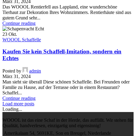
März 31, 2024
Das WOOOL Rentierfell aus Lappland, eine wunderschöne
Tierhaut zur Dekoration Ihres Wohnzimmers. Rentierhäute sind aus
gutem Grund sehr...
Continue reading
23
Okt.
WOOOL Schaffelle
Kaufen Sie kein Schaffell-Imitation, sondern ein
Echtes
Posted by
admin
März 31, 2024
Man sieht sie überall Diese schönen Schaffelle. Bei Freunden oder
Familie zu Hause, auf der Terrasse oder in einem Restaurant?
Schaffel...
Continue reading
Load more posts
Loading...
WOOOL ist das eine Schaf in der Herde, das auffällt. Wir stehen für
Qualität, handverlesen, einzigartig und eigensinnig!
Amerikalaan 54, 5691KE, Son en Breugel, Niederlande