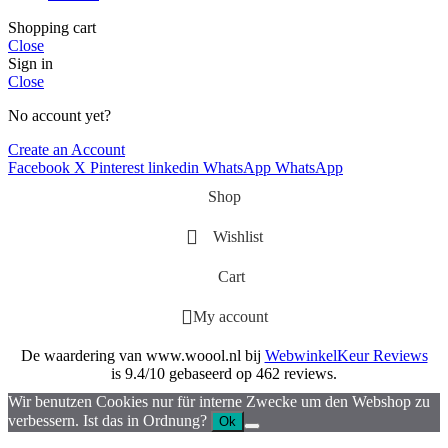
Shopping cart
Close
Sign in
Close
No account yet?
Create an Account
Facebook
X
Pinterest
linkedin
WhatsApp
WhatsApp
Shop
Wishlist
Cart
My account
De waardering van www.woool.nl bij
WebwinkelKeur Reviews
is 9.4/10 gebaseerd op 462 reviews.
Wir benutzen Cookies nur für interne Zwecke um den Webshop zu
verbessern. Ist das in Ordnung?
Ok