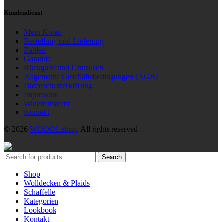
Kundendienst
Mein Konto
Bestellung und Lieferung
Zahlen
Garantie
Rückgabe und Umtausch
Allgemeine Geschäftsbedingungen (AGB)
Datenschutzerklärung
Impressum
Widerrufsrecht
Kontakt
© 2026
WOOOL.shop
. All rights reserved
Search
Shop
Wolldecken & Plaids
Schaffelle
Kategorien
Lookbook
Kontakt