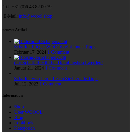
Tel: +31 (0)6 43 82 00 79
E-Mail:
info@woool.shop
neueste Artikel
Schaffell Pflege: WOOOL gibt Ihnen Tipps!
Februar 17, 2024
1 Comment
öko Schaffell; Hilft bei Dekubitusbeschwerden!
Januar 21, 2024
1 Comment
Schaffell waschen – Lesen Sie hier alle Tipps
Juli 12, 2023
1 Comment
Information
Shop
Über WOOOL
Blog
Lookbook
Kategorien