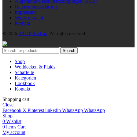
Allgemeine Geschäftsbedingungen (AGB)
Datenschutzerklärung
Impressum
Widerrufsrecht
Kontakt
© 2026
WOOOL.shop
. All rights reserved
Search
Shop
Wolldecken & Plaids
Schaffelle
Kategorien
Lookbook
Kontakt
Shopping cart
Close
Facebook
X
Pinterest
linkedin
WhatsApp
WhatsApp
Shop
0
Wishlist
0
items
Cart
My account