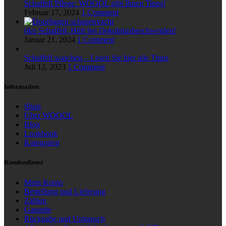
Schaffell Pflege: WOOOL gibt Ihnen Tipps!
Februar 17, 2024
1 Comment
öko Schaffell; Hilft bei Dekubitusbeschwerden!
Januar 21, 2024
1 Comment
Schaffell waschen – Lesen Sie hier alle Tipps
Juli 12, 2023
1 Comment
Information
Shop
Über WOOOL
Blog
Lookbook
Kategorien
Kundendienst
Mein Konto
Bestellung und Lieferung
Zahlen
Garantie
Rückgabe und Umtausch