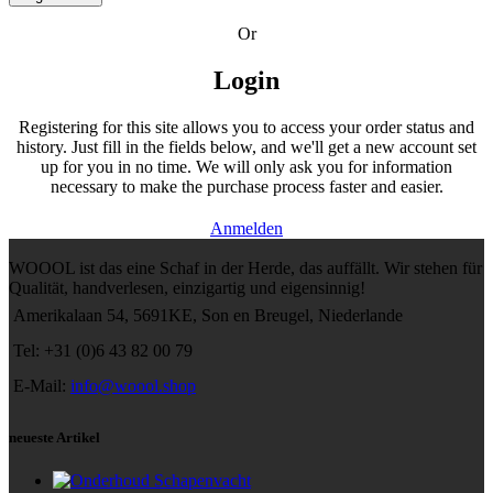
Or
Login
Registering for this site allows you to access your order status and
history. Just fill in the fields below, and we'll get a new account set
up for you in no time. We will only ask you for information
necessary to make the purchase process faster and easier.
Anmelden
WOOOL ist das eine Schaf in der Herde, das auffällt. Wir stehen für
Qualität, handverlesen, einzigartig und eigensinnig!
Amerikalaan 54, 5691KE, Son en Breugel, Niederlande
Tel: +31 (0)6 43 82 00 79
E-Mail:
info@woool.shop
neueste Artikel