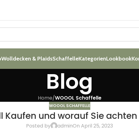
p
Wolldecken & Plaids
Schaffelle
Kategorien
Lookbook
Ko
Blog
Home
/
WOOOL Schaffelle
WOOOL SCHAFFELLE
ll Kaufen und worauf Sie achte
Posted by
admin
On April 25, 2023